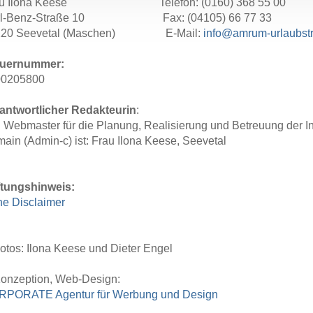
u Ilona Keese
Telefon: (0160) 368 
rl-Benz-Straße 10 Fax: (04105) 66 77 33
220 Seevetal (Maschen) E-Mail:
info@amrum-urlaubst
euernummer:
00205800
antwortlicher Redakteurin
:
 Webmaster für die Planung, Realisierung und Betreuung der Inte
ain (Admin-c) ist: Frau Ilona Keese, Seevetal
tungshinweis:
he Disclaimer
otos: Ilona Keese und Dieter Engel
onzeption, Web-Design:
PORATE Agentur für Werbung und Design