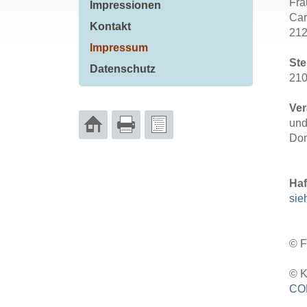
Fra
Impressionen
Ca
Kontakt
21
Impressum
St
Datenschutz
21
Ver
und
Dom
Haf
sie
© F
© K
COR